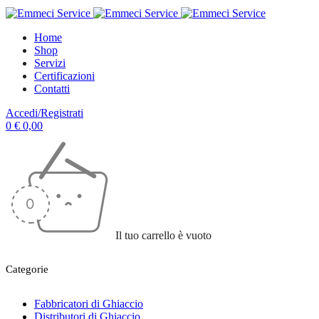
Home
Shop
Servizi
Certificazioni
Contatti
Accedi/Registrati
0
€
0,00
Il tuo carrello è vuoto
Categorie
Fabbricatori di Ghiaccio
Distributori di Ghiaccio