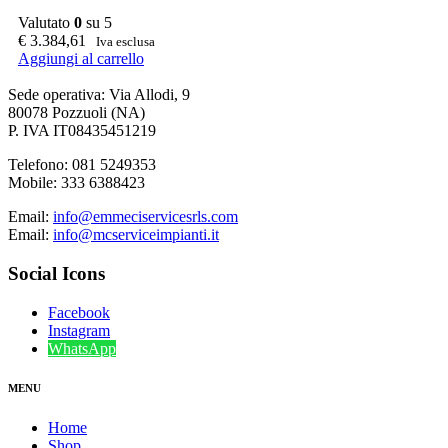
Valutato
0
su 5
€
3.384,61
Iva esclusa
Aggiungi al carrello
Sede operativa: Via Allodi, 9
80078 Pozzuoli (NA)
P. IVA IT08435451219
Telefono: 081 5249353
Mobile: 333 6388423
Email:
info@emmeciservicesrls.com
Email:
info@mcserviceimpianti.it
Social Icons
Facebook
Instagram
WhatsApp
MENU
Home
Shop