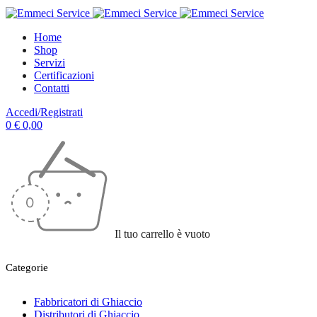
Home
Shop
Servizi
Certificazioni
Contatti
Accedi/Registrati
0
€
0,00
Il tuo carrello è vuoto
Categorie
Fabbricatori di Ghiaccio
Distributori di Ghiaccio