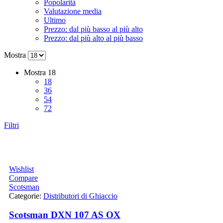
Popolarità
Valutazione media
Ultimo
Prezzo: dal più basso al più alto
Prezzo: dal più alto al più basso
Mostra
Mostra
18
18
36
54
72
Filtri
Wishlist
Compare
Scotsman
Categorie:
Distributori di Ghiaccio
Scotsman DXN 107 AS OX