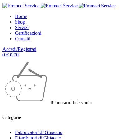
Home
Shop
Servizi
Certificazioni
Contatti
Accedi/Registrati
0
€
0,00
Il tuo carrello è vuoto
Categorie
Fabbricatori di Ghiaccio
Distributori di Ghiaccio