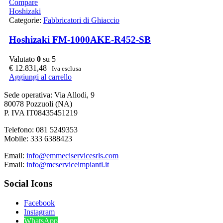
Compare
Hoshizaki
Categorie:
Fabbricatori di Ghiaccio
Hoshizaki FM-1000AKE-R452-SB
Valutato
0
su 5
€
12.831,48
Iva esclusa
Aggiungi al carrello
Sede operativa: Via Allodi, 9
80078 Pozzuoli (NA)
P. IVA IT08435451219
Telefono: 081 5249353
Mobile: 333 6388423
Email:
info@emmeciservicesrls.com
Email:
info@mcserviceimpianti.it
Social Icons
Facebook
Instagram
WhatsApp