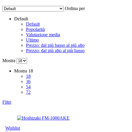
Ordina per
Default
Default
Popolarità
Valutazione media
Ultimo
Prezzo: dal più basso al più alto
Prezzo: dal più alto al più basso
Mostra
Mostra
18
18
36
54
72
Filtri
Wishlist