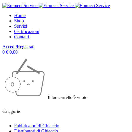
Home
Shop
Servizi
Certificazioni
Contatti
Accedi/Registrati
0
€
0,00
Il tuo carrello è vuoto
Categorie
Fabbricatori di Ghiaccio
Distributori di Ghiaccio