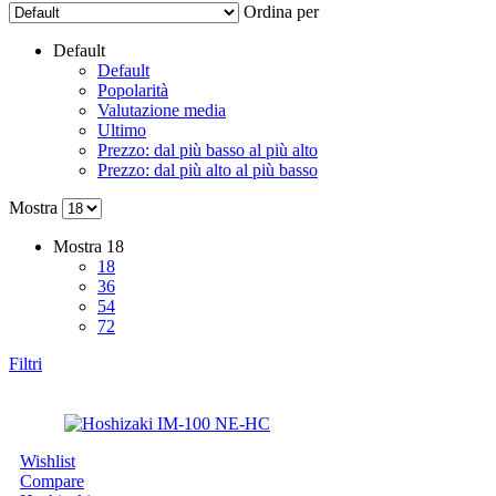
Ordina per
Default
Default
Popolarità
Valutazione media
Ultimo
Prezzo: dal più basso al più alto
Prezzo: dal più alto al più basso
Mostra
Mostra
18
18
36
54
72
Filtri
Wishlist
Compare