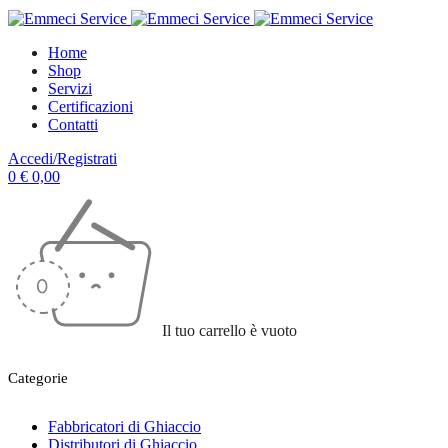
Home
Shop
Servizi
Certificazioni
Contatti
Accedi/Registrati
0
€
0,00
Il tuo carrello è vuoto
Categorie
Fabbricatori di Ghiaccio
Distributori di Ghiaccio