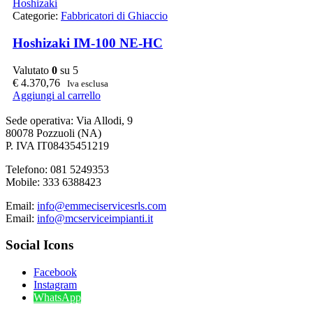
Hoshizaki
Categorie:
Fabbricatori di Ghiaccio
Hoshizaki IM-100 NE-HC
Valutato
0
su 5
€
4.370,76
Iva esclusa
Aggiungi al carrello
Sede operativa: Via Allodi, 9
80078 Pozzuoli (NA)
P. IVA IT08435451219
Telefono: 081 5249353
Mobile: 333 6388423
Email:
info@emmeciservicesrls.com
Email:
info@mcserviceimpianti.it
Social Icons
Facebook
Instagram
WhatsApp