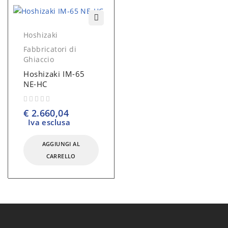
Hoshizaki
Fabbricatori di
Ghiaccio
Hoshizaki IM-65
NE-HC
su 5
€
2.660,04
Iva esclusa
AGGIUNGI AL
CARRELLO