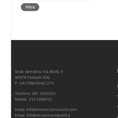
Filtra
Sede operativa: Via Allodi, 9
80078 Pozzuoli (NA)
P. IVA IT08435451219
Telefono: 081 5249353
Mobile: 333 6388423
Email:
info@emmeciservicesrls.com
Email:
info@mcserviceimpianti.it