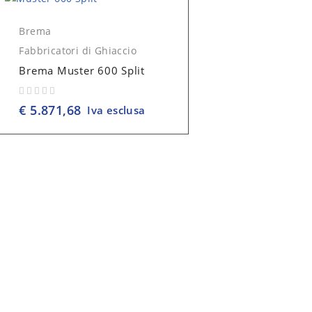
Brema
Fabbricatori di Ghiaccio
Brema Muster 600 Split
su 5
€
5.871,68
Iva esclusa