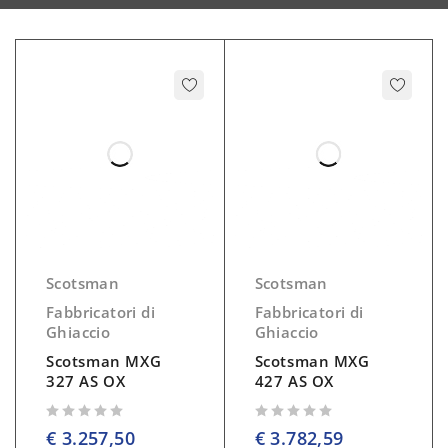
Scotsman
Scotsman
Fabbricatori di
Fabbricatori di
Ghiaccio
Ghiaccio
Scotsman MXG
Scotsman MXG
327 AS OX
427 AS OX
su 5
su 5
€
3.257,50
€
3.782,59