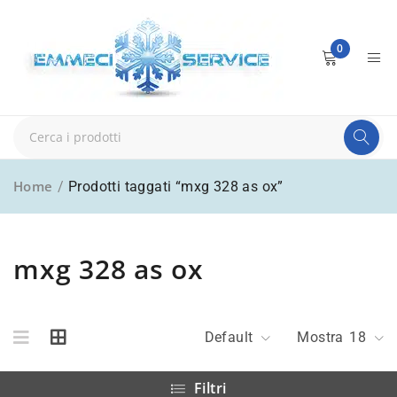
0
Home
/
Prodotti taggati “mxg 328 as ox”
mxg 328 as ox
Default
Mostra
18
Filtri