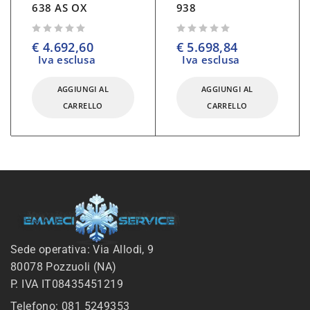
638 AS OX
938
su 5
su 5
€
4.692,60
€
5.698,84
Iva esclusa
Iva esclusa
AGGIUNGI AL
AGGIUNGI AL
CARRELLO
CARRELLO
Sede operativa: Via Allodi, 9
80078 Pozzuoli (NA)
P. IVA IT08435451219
Telefono: 081 5249353