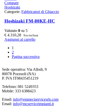
Compare
Hoshizaki
Categorie:
Fabbricatori di Ghiaccio
Hoshizaki FM-80KE-HC
Valutato
0
su 5
€
4.310,28
Iva esclusa
Aggiungi al carrello
1
2
Pagina successiva
Sede operativa: Via Allodi, 9
80078 Pozzuoli (NA)
P. IVA IT08435451219
Telefono: 081 5249353
Mobile: 333 6388423
Email:
info@emmeciservicesrls.com
Email:
info@mcserviceimpianti.it