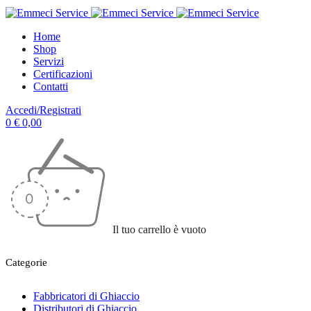
Home
Shop
Servizi
Certificazioni
Contatti
Accedi/Registrati
0
€
0,00
Il tuo carrello è vuoto
Categorie
Fabbricatori di Ghiaccio
Distributori di Ghiaccio