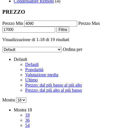
Condensatore Remoto
(4)
PREZZO
Prezzo Min
Prezzo Max
Filtra
Visualizzazione di 1-18 di 19 risultati
Ordina per
Default
Default
Popolarità
Valutazione media
Ultimo
Prezzo: dal più basso al più alto
Prezzo: dal più alto al più basso
Mostra
Mostra
18
18
36
54