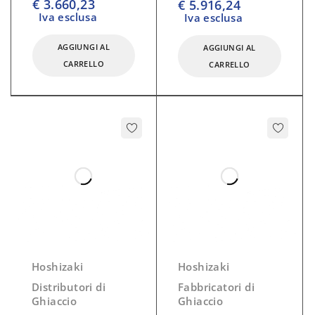
€
3.660,23
€
5.916,24
Iva esclusa
Iva esclusa
Produzione 24h: 44Kg
Capacità Contenitore: 12Kg
AGGIUNGI AL
AGGIUNGI AL
Ghiaccio erogato: 3 kg/min
CARRELLO
CARRELLO
Refrigerante R452A
Dimensioni:
mm 500x630x920
Hoshizaki
Hoshizaki
Distributori di
Fabbricatori di
Ghiaccio
Ghiaccio