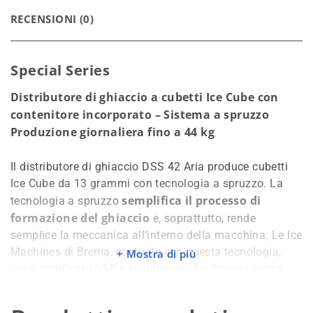
RECENSIONI (0)
Special Series
Distributore di ghiaccio a cubetti Ice Cube con
contenitore incorporato – Sistema a spruzzo
Produzione giornaliera fino a 44 kg
Il distributore di ghiaccio DSS 42 Aria produce cubetti
Ice Cube da 13 grammi con tecnologia a spruzzo. La
semplifica il processo di
tecnologia a spruzzo
formazione del ghiaccio
e, soprattutto, rende
semplice la meccanica all’interno della macchina. Le Ice
Machines di Brema, costruite con questa tecnologia,
Mostra di più
sono certificate NSF e si puliscono facilmente senza
l’utilizzo di alcun attrezzo o l’intervento di alcun tecnico.
Una maggiore accessibilità e pulizia delle parti interne