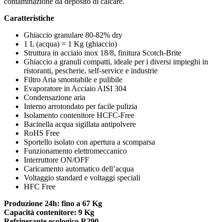
contaminazione da deposito di calcare.
Caratteristiche
Ghiaccio granulare 80-82% dry
1 L (acqua) = 1 Kg (ghiaccio)
Struttura in acciaio inox 18/8, finitura Scotch-Brite
Ghiaccio a granuli compatti, ideale per i diversi impieghi in
ristoranti, pescherie, self-service e industrie
Filtro Aria smontabile e pulibile
Evaporatore in Acciaio AISI 304
Condensazione aria
Interno arrotondato per facile pulizia
Isolamento contenitore HCFC-Free
Bacinella acqua sigillata antipolvere
RoHS Free
Sportello isolato con apertura a scomparsa
Funzionamento elettromeccanico
Interruttore ON/OFF
Caricamento automatico dell’acqua
Voltaggio standard e voltaggi speciali
HFC Free
Produzione 24h: fino a 67 Kg
Capacità contenitore: 9 Kg
Refrigerante ecologico R290