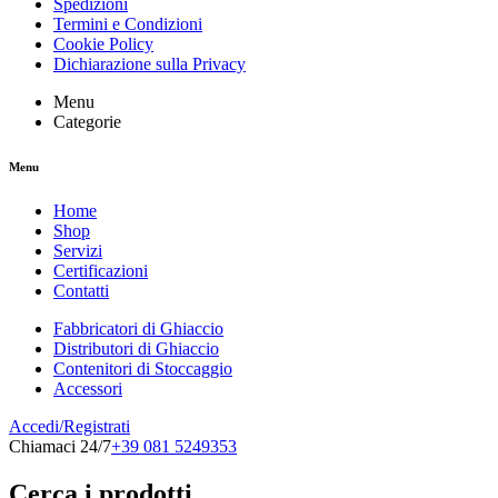
Spedizioni
Termini e Condizioni
Cookie Policy
Dichiarazione sulla Privacy
Menu
Categorie
Menu
Home
Shop
Servizi
Certificazioni
Contatti
Fabbricatori di Ghiaccio
Distributori di Ghiaccio
Contenitori di Stoccaggio
Accessori
Accedi/Registrati
Chiamaci 24/7
+39 081 5249353
Cerca i prodotti