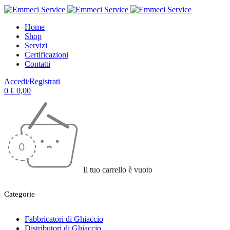
Home
Shop
Servizi
Certificazioni
Contatti
Accedi/Registrati
0
€
0,00
Il tuo carrello è vuoto
Categorie
Fabbricatori di Ghiaccio
Distributori di Ghiaccio