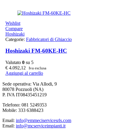
Wishlist
Compare
Hoshizaki
Categorie:
Fabbricatori di Ghiaccio
Hoshizaki FM-60KE-HC
Valutato
0
su 5
€
4.092,12
Iva esclusa
Aggiungi al carrello
Sede operativa: Via Allodi, 9
80078 Pozzuoli (NA)
P. IVA IT08435451219
Telefono: 081 5249353
Mobile: 333 6388423
Email:
info@emmeciservicesrls.com
Email:
info@mcserviceimpianti.it