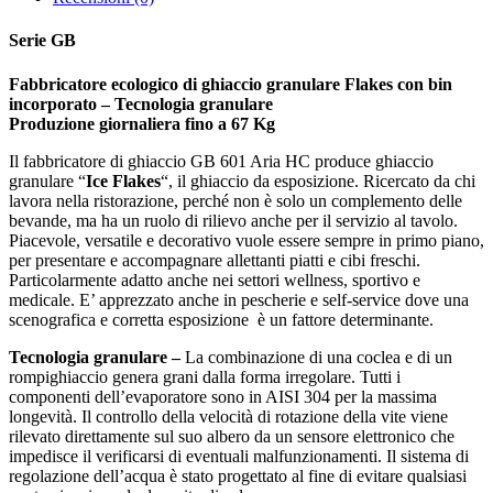
Serie GB
Fabbricatore ecologico di ghiaccio granulare Flakes con bin
incorporato – Tecnologia granulare
Produzione giornaliera fino a 67 Kg
Il fabbricatore di ghiaccio GB 601 Aria HC produce ghiaccio
granulare “
Ice Flakes
“, il ghiaccio da esposizione. Ricercato da chi
lavora nella ristorazione, perché non è solo un complemento delle
bevande, ma ha un ruolo di rilievo anche per il servizio al tavolo.
Piacevole, versatile e decorativo vuole essere sempre in primo piano,
per presentare e accompagnare allettanti piatti e cibi freschi.
Particolarmente adatto anche nei settori wellness, sportivo e
medicale. E’ apprezzato anche in pescherie e self-service dove una
scenografica e corretta esposizione è un fattore determinante.
Tecnologia granulare –
La combinazione di una coclea e di un
rompighiaccio genera grani dalla forma irregolare. Tutti i
componenti dell’evaporatore sono in AISI 304 per la massima
longevità. Il controllo della velocità di rotazione della vite viene
rilevato direttamente sul suo albero da un sensore elettronico che
impedisce il verificarsi di eventuali malfunzionamenti. Il sistema di
regolazione dell’acqua è stato progettato al fine di evitare qualsiasi