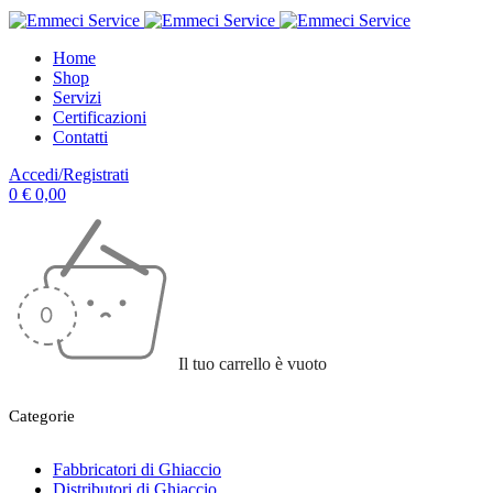
Home
Shop
Servizi
Certificazioni
Contatti
Accedi/Registrati
0
€
0,00
Il tuo carrello è vuoto
Categorie
Fabbricatori di Ghiaccio
Distributori di Ghiaccio