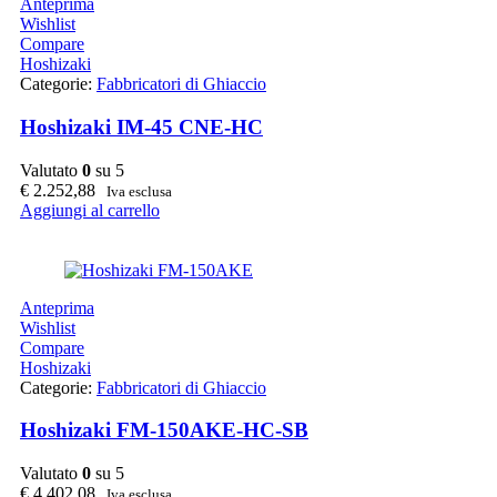
Anteprima
Wishlist
Compare
Hoshizaki
Categorie:
Fabbricatori di Ghiaccio
Hoshizaki IM-45 CNE-HC
Valutato
0
su 5
€
2.252,88
Iva esclusa
Aggiungi al carrello
Anteprima
Wishlist
Compare
Hoshizaki
Categorie:
Fabbricatori di Ghiaccio
Hoshizaki FM-150AKE-HC-SB
Valutato
0
su 5
€
4.402,08
Iva esclusa