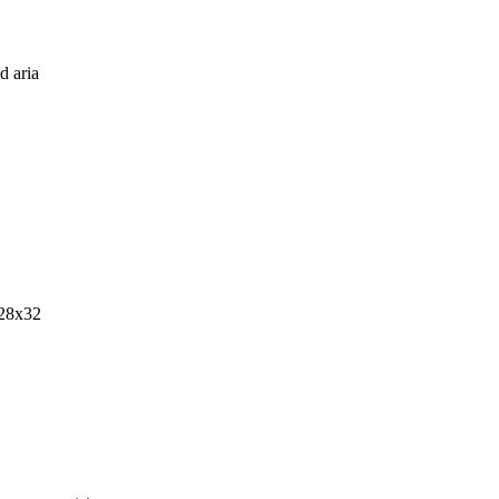
d aria
28x32