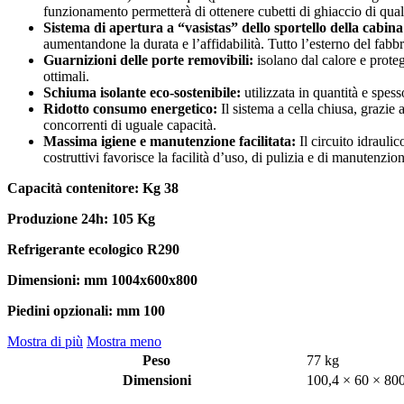
funzionamento permetterà di ottenere cubetti di ghiaccio di qual
Sistema di apertura a “vasistas” dello sportello della cabina
aumentandone la durata e l’affidabilità. Tutto l’esterno del fabbr
Guarnizioni delle porte removibili:
isolano dal calore e prote
ottimali.
Schiuma isolante eco-sostenibile:
utilizzata in quantità e spes
Ridotto consumo energetico:
Il sistema a cella chiusa, grazie 
concorrenti di uguale capacità.
Massima igiene e manutenzione facilitata:
Il circuito idrauli
costruttivi favorisce la facilità d’uso, di pulizia e di manutenzio
Capacità contenitore: Kg 38
Produzione 24h: 105 Kg
Refrigerante ecologico R290
Dimensioni:
mm 1004x600x800
Piedini opzionali: mm 100
Mostra di più
Mostra meno
Peso
77 kg
Dimensioni
100,4 × 60 × 80