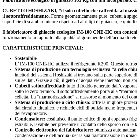
Fabbricatore ecologico di ghiaccio 105 Kg con bin incorporato. 
CUBETTO HOSHIZAKI, “il solo cubetto che raffredda al massim
il
sottoraffreddamento
. Forme geometricamente pure, cubetti a spigolo
superficie di scambio minore rispetto ad altri tipi di ghiaccio, e quindi
Il
fabbricatore di ghiaccio ecologico IM-100 CNE-HC con conteni
funzionamento in rapporto alla qualità oligominerale dell’acqua di rete, 
CARATTERISTICHE PRINCIPALI:
Sostenibile
L’ IM-100 CNE-HC utilizza il refrigerante R290. Questo refriger
Sistema di produzione con tecnologia esclusiva “a cella chi
iniettori del sistema Hoshizaki si trovano sulla parte superiore d
sui sei lati. Grazie a ciò, il getto d’ acqua viene iniettato, non
Cubetti sottoraffreddati:
tutto il freddo generato dall’evaporat
sotto lo zero termico. Il sottoraffreddamento porta alla “marmori
celletta. La “marmorizzazione” si riassorbe al momento del cont
Sistema di produzione a ciclo chiuso:
offre la migliore protez
dal circuito idraulico, e richiede cicli di pulizia meno frequenti, 
dell’evaporatore.
Condensatore:
costituisce il punto critico di ogni apparato fr
estraibile, lavabile per prevenire il contatto dello sporco con l
Controllo elettronico del fabbricatore:
ottimizza automaticamen
condensazione) e dell’acqua (per la sua trasformazione in ghiacc