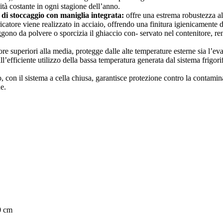
ità costante in ogni stagione dell’anno.
 di stoccaggio con maniglia integrata:
offre una estrema robustezza al
icatore viene realizzato in acciaio, offrendo una finitura igienicamente di
ggono da polvere o sporcizia il ghiaccio con- servato nel contenitore, r
sore superiori alla media, protegge dalle alte temperature esterne sia l’e
all’efficiente utilizzo della bassa temperatura generata dal sistema frigo
co, con il sistema a cella chiusa, garantisce protezione contro la contamin
ne.
0 cm