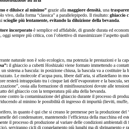
Condensazione ad aria
o e diluisce al minimo”
grazie alla
maggiore densità
, una
trasparen
 vivo, dalla forma “classica” a parallelepipedo. Il risultato:
ghiaccio c
 si
scioglie più lentamente, evitando la diluizione della bevanda
.
tore incorporato
è semplice ed affidabile, di grande durata ed economic
oggi sempre più critica, con l’obiettivo di massimizzare l’aspetto qualitat
ante naturale non è solo ecologico, ma potenzia le prestazioni e la cap
usa”:
il ghiaccio a cubetti Hoshizaki viene formato immettendo a contatto
i un sistema a bascula: in posizione chiusa, la bascula va a costituire la 
 spruzzato. Le molecole d’acqua pura, libere dall’aria, si affastellano in 
ore resterà intrappolato tra i cinque lati dell’evaporatore e la bascula, s
zzazione”, ossia alla formazione di minifissurazioni dovute alle tensioni 
atto del ghiaccio con la temperatura più alta della bevanda.
ione contro la contaminazione del ghiaccio durante il processo di produ
riducendo al minimo le possibilità di ingresso di impurità (lieviti, muffe, 
igorifero, in quanto è qui che si creano le premesse per la produzione de
e lamelle del condensatore, mantenendo l’efficienza della macchina ed este
te il processo di produzione al variare delle condizioni ambientali di f
io), serviranno cicli di congelamento più lunghi ma di sbrinamento e rac