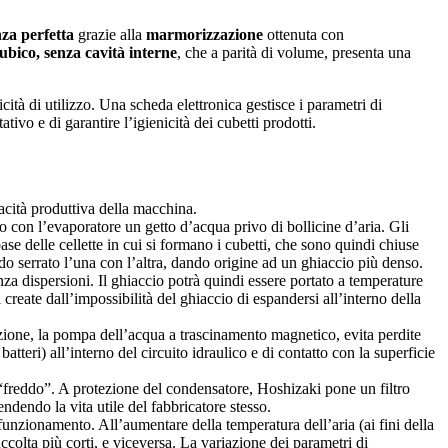
za perfetta
grazie alla
marmorizzazione
ottenuta con
ubico, senza cavità interne
, che a parità di volume, presenta una
ità di utilizzo. Una scheda elettronica gestisce i parametri di
ivo e di garantire l’igienicità dei cubetti prodotti.
acità produttiva della macchina.
 con l’evaporatore un getto d’acqua privo di bollicine d’aria. Gli
base delle cellette in cui si formano i cubetti, che sono quindi chiuse
modo serrato l’una con l’altra, dando origine ad un ghiaccio più denso.
enza dispersioni. Il ghiaccio potrà quindi essere portato a temperature
create dall’impossibilità del ghiaccio di espandersi all’interno della
zione, la pompa dell’acqua a trascinamento magnetico, evita perdite
batteri) all’interno del circuito idraulico e di contatto con la superficie
l “freddo”. A protezione del condensatore, Hoshizaki pone un filtro
ndendo la vita utile del fabbricatore stesso.
unzionamento. All’aumentare della temperatura dell’aria (ai fini della
colta più corti, e viceversa. La variazione dei parametri di