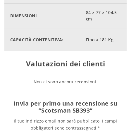
Deflettore interno per ottimizzare la distribuzione del
ghiaccio.
84 × 77 × 104,5
DIMENSIONI
cm
Piedini regolabili in acciaio inossidabile Kit ruote
disponibili su richiesta.
Scarico con rotazione regolabile per agevolare
CAPACITÀ CONTENITIVA:
Fino a 181 Kg
l’eliminazione delle acque reflue.
Valutazioni dei clienti
Dimensioni: 768×843 x1045 mm (LxPxH)
Compatibile con: MXG 437-
438
-638-938
Non ci sono ancora recensionI.
Invia per primo una recensione su
“Scotsman SB393”
Il tuo indirizzo email non sarà pubblicato.
I campi
obbligatori sono contrassegnati
*