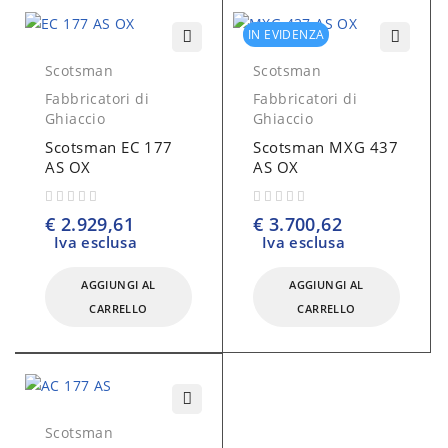
IN EVIDENZA
Scotsman
Scotsman
Fabbricatori di
Fabbricatori di
Ghiaccio
Ghiaccio
Scotsman EC 177
Scotsman MXG 437
AS OX
AS OX
su 5
su 5
€
2.929,61
€
3.700,62
Iva esclusa
Iva esclusa
AGGIUNGI AL
AGGIUNGI AL
CARRELLO
CARRELLO
Scotsman