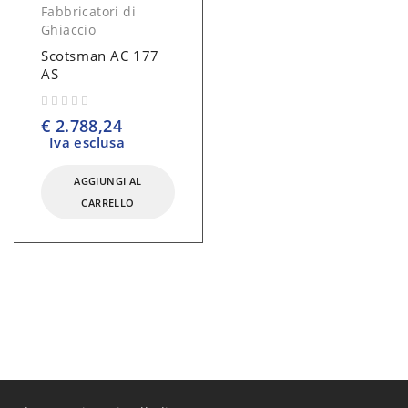
Fabbricatori di
Ghiaccio
Scotsman AC 177
AS
su 5
€
2.788,24
Iva esclusa
AGGIUNGI AL
CARRELLO