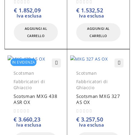
su 5
su 5
€
1.852,09
€
1.532,52
Iva esclusa
Iva esclusa
AGGIUNGI AL
AGGIUNGI AL
CARRELLO
CARRELLO
IN EVIDENZA
Scotsman
Scotsman
Fabbricatori di
Fabbricatori di
Ghiaccio
Ghiaccio
Scotsman MXG 438
Scotsman MXG 327
ASR OX
AS OX
su 5
su 5
€
3.660,23
€
3.257,50
Iva esclusa
Iva esclusa