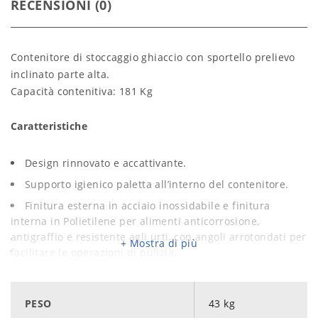
RECENSIONI (0)
Contenitore di stoccaggio ghiaccio con sportello prelievo
inclinato parte alta.
Capacità contenitiva: 181 Kg
Caratteristiche
Design rinnovato e accattivante.
Supporto igienico paletta all’interno del contenitore.
Finitura esterna in acciaio inossidabile e finitura
interna in Polietilene per alimenti anticorrosione,
antigraffio e resistente agli urti, con angoli arrotondati per
Mostra di più
facilitare le operazioni di pulizia.
Cornice dello sportello resistente ad aperture
frequenti.
PESO
43 kg
Guarnizioni dello sportello facilmente sostituibili.