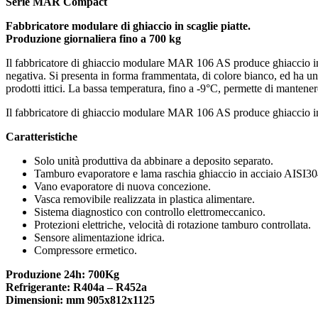
Serie MAR Compact
Fabbricatore modulare di ghiaccio in scaglie piatte.
Produzione giornaliera fino a 700 kg
Il fabbricatore di ghiaccio modulare MAR 106 AS produce ghiaccio in s
negativa. Si presenta in forma frammentata, di colore bianco, ed ha uno 
prodotti ittici. La bassa temperatura, fino a -9°C, permette di mantener
Il fabbricatore di ghiaccio modulare MAR 106 AS produce ghiaccio in 
Caratteristiche
Solo unità produttiva da abbinare a deposito separato.
Tamburo evaporatore e lama raschia ghiaccio in acciaio AISI30
Vano evaporatore di nuova concezione.
Vasca removibile realizzata in plastica alimentare.
Sistema diagnostico con controllo elettromeccanico.
Protezioni elettriche, velocità di rotazione tamburo controllata.
Sensore alimentazione idrica.
Compressore ermetico.
Produzione 24h: 700Kg
Refrigerante: R404a – R452a
Dimensioni:
mm 905x812x1125