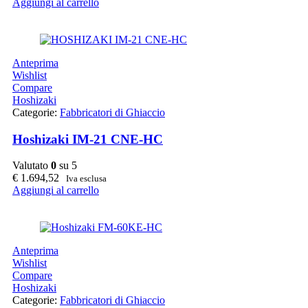
Aggiungi al carrello
Anteprima
Wishlist
Compare
Hoshizaki
Categorie:
Fabbricatori di Ghiaccio
Hoshizaki IM-21 CNE-HC
Valutato
0
su 5
€
1.694,52
Iva esclusa
Aggiungi al carrello
Anteprima
Wishlist
Compare
Hoshizaki
Categorie:
Fabbricatori di Ghiaccio