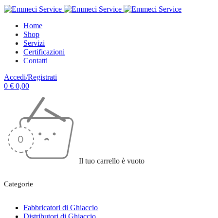
Home
Shop
Servizi
Certificazioni
Contatti
Accedi/Registrati
0
€
0,00
Il tuo carrello è vuoto
Categorie
Fabbricatori di Ghiaccio
Distributori di Ghiaccio