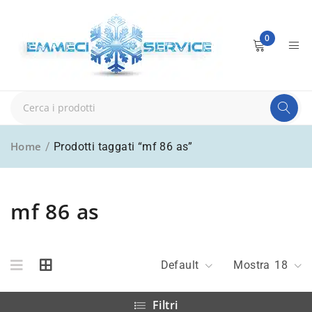
0
Home
/
Prodotti taggati “mf 86 as”
mf 86 as
Default
Mostra
18
Filtri