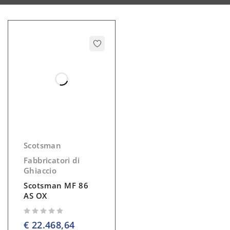
Scotsman
Fabbricatori di
Ghiaccio
Scotsman MF 86
AS OX
su 5
€
22.468,64