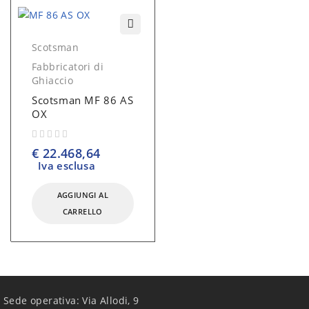
Scotsman
Fabbricatori di
Ghiaccio
Scotsman MF 86 AS
OX
su 5
€
22.468,64
Iva esclusa
AGGIUNGI AL
CARRELLO
Sede operativa: Via Allodi, 9