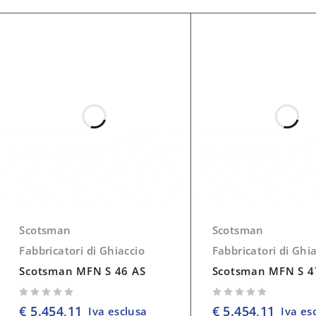
Scotsman
Scotsman
Fabbricatori di Ghiaccio
Fabbricatori di Ghi
Scotsman MFN S 46 AS
Scotsman MFN S 4
su 5
su 5
€
5.454,11
€
5.454,11
Iva esclusa
Iva es