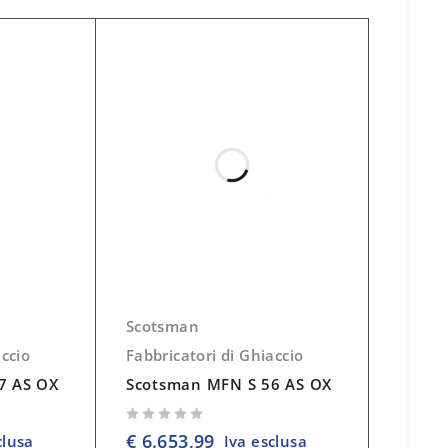
Scotsman
accio
Fabbricatori di Ghiaccio
7 AS OX
Scotsman MFN S 56 AS OX
su 5
€
6.653,99
clusa
Iva esclusa