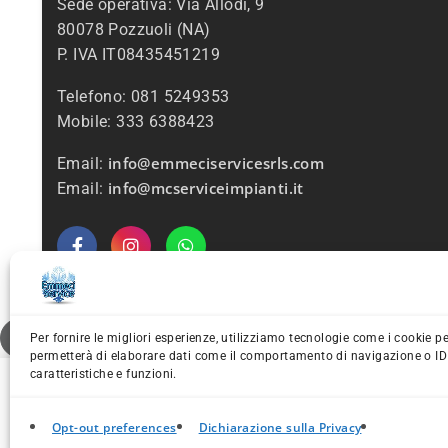
Sede operativa: Via Allodi, 9
80078 Pozzuoli (NA)
P. IVA IT08435451219
Telefono: 081 5249353
Mobile: 333 6388423
info@emmeciservicesrls.com
Email:
info@mcserviceimpianti.it
Email:
Per fornire le migliori esperienze, utilizziamo tecnologie come i cookie 
permetterà di elaborare dati come il comportamento di navigazione o ID u
caratteristiche e funzioni.
Opt-out preferences
Dichiarazione sulla Privacy