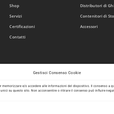
Shop
Distributori di Gh
Servizi
Contenitori di St
Certificazioni
Accessori
Contatti
Gestisci Consenso Cookie
COMPARE
(0)
per memorizzare e/o accedere alle informazioni del dispositivo. Il consenso a q
nici su questo sito. Non acconsentire o ritirare il consenso può influire neg