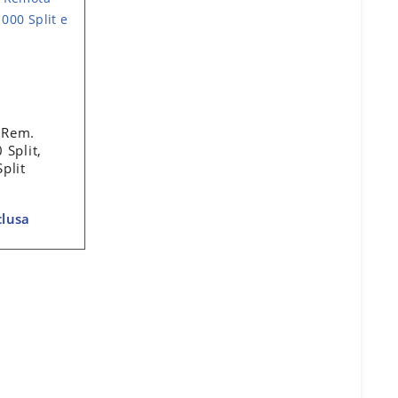
 Rem.
 Split,
plit
clusa