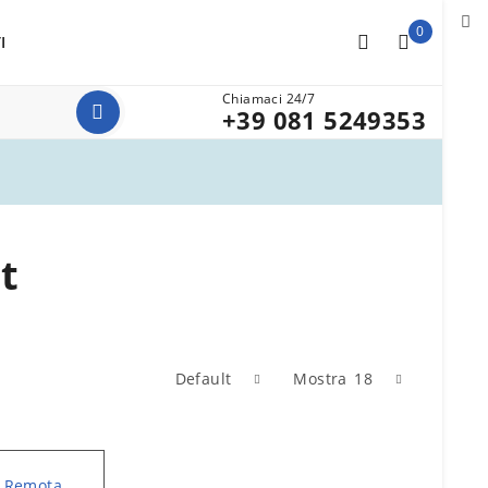
0
I
Chiamaci 24/7
+39 081 5249353
t
Default
Mostra
18