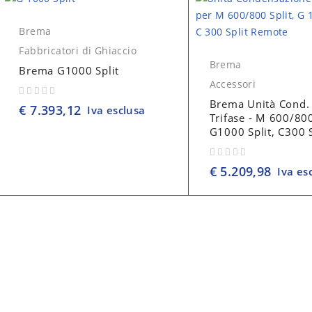
Brema
Fabbricatori di Ghiaccio
Brema
Brema G1000 Split
Accessori
Brema Unità Cond.
su 5
€
7.393,12
Iva esclusa
Trifase - M 600/800
G1000 Split, C300 S
su 5
€
5.209,98
Iva es