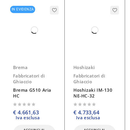
IN EVIDENZA
Caratteristiche
Cubetto compatto e cristallino
Finitura acciaio inox 18/8, Scotch Brite
Filtro Aria smontabile e pulibile
Condensazione ad aria
Superfici interne arrotondate per pulizia
Brema
Hoshizaki
RoHS Free
Fabbricatori di
Fabbricatori di
Funzionamento elettromeccanico
Ghiaccio
Ghiaccio
Interruttore ON/OFF
Brema G510 Aria
Hoshizaki IM-130
HC
NE-HC-32
Voltaggio standard e voltaggi speciali
su 5
su 5
€
4.661,63
€
4.733,64
Produzione 24h: 300Kg
Iva esclusa
Iva esclusa
Refrigerante R452A
Dimensioni:
mm 1250x580x848
AGGIUNGI AL
AGGIUNGI AL