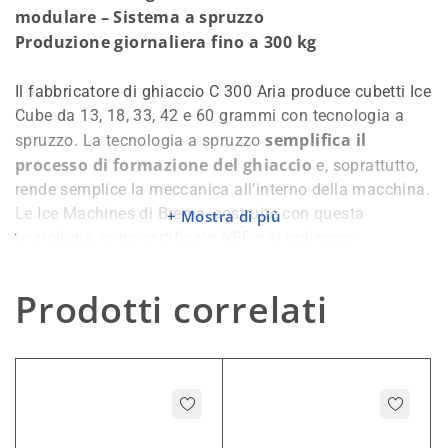
modulare – Sistema a spruzzo
Produzione giornaliera fino a 300 kg
Il fabbricatore di ghiaccio C 300 Aria produce cubetti Ice
Cube da 13, 18, 33, 42 e 60 grammi con tecnologia a
semplifica il
spruzzo. La tecnologia a spruzzo
processo di formazione del ghiaccio
e, soprattutto,
rende semplice la meccanica all’interno della macchina.
Le Ice Machines di Brema, costruite con questa
Mostra di più
tecnologia, sono certificate NSF e si puliscono
facilmente senza l’utilizzo di alcun attrezzo o
l’intervento di alcun tecnico. Una maggiore accessibilità
Prodotti correlati
e pulizia delle parti interne della macchina si riflette
direttamente sulla qualità del ghiaccio prodotto e sulla
durata del ciclo di vita della macchina.
impatto ambientale
La serie CB tiene conto dell’
in
ogni aspetto, a partire dai materiali impiegati e dal loro