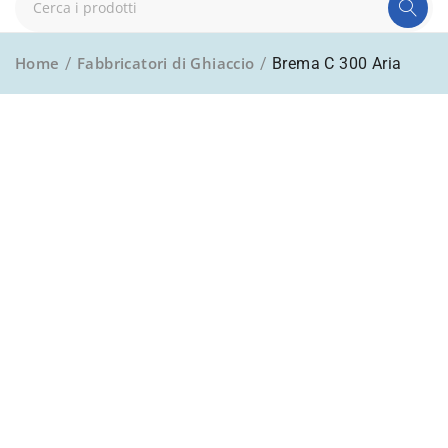
Home
Fabbricatori di Ghiaccio
/
/
Brema C 300 Aria