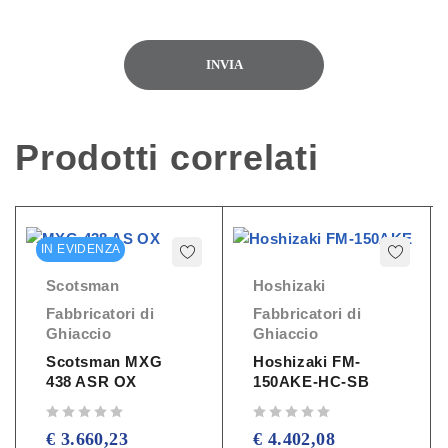
Prodotti correlati
IN EVIDENZA
Scotsman
Hoshizaki
Fabbricatori di
Fabbricatori di
Ghiaccio
Ghiaccio
Scotsman MXG
Hoshizaki FM-
438 ASR OX
150AKE-HC-SB
su 5
su 5
€
3.660,23
€
4.402,08