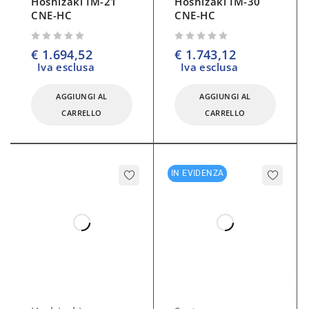
Hoshizaki IM-21
Hoshizaki IM-30
CNE-HC
CNE-HC
su 5
su 5
€
1.694,52
€
1.743,12
Iva esclusa
Iva esclusa
AGGIUNGI AL
AGGIUNGI AL
CARRELLO
CARRELLO
IN EVIDENZA