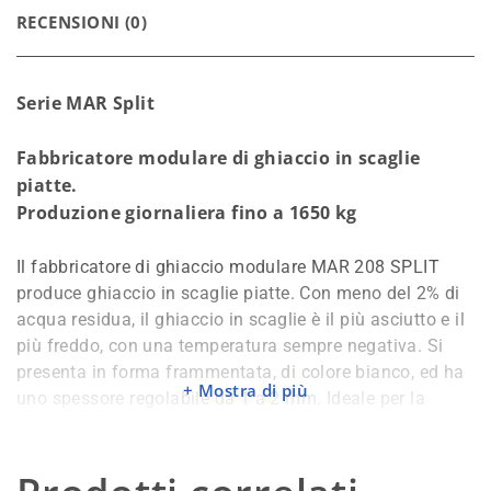
RECENSIONI (0)
Serie MAR Split
Fabbricatore modulare di ghiaccio in scaglie
piatte.
Produzione giornaliera fino a 1650 kg
Il fabbricatore di ghiaccio modulare MAR 208 SPLIT
produce ghiaccio in scaglie piatte. Con meno del 2% di
acqua residua, il ghiaccio in scaglie è il più asciutto e il
più freddo, con una temperatura sempre negativa. Si
presenta in forma frammentata, di colore bianco, ed ha
Mostra di più
uno spessore regolabile da 1 a 2 mm. Ideale per la
conservazione ed il trasporto del pesce, per i processi
industriali o per le grandi esposizioni di prodotti ittici.
La bassa temperatura, fino a -9°C, permette di