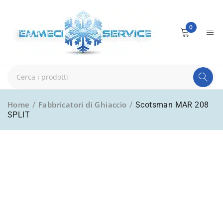
0
Home
Fabbricatori di Ghiaccio
/
/
Scotsman MAR 208
SPLIT