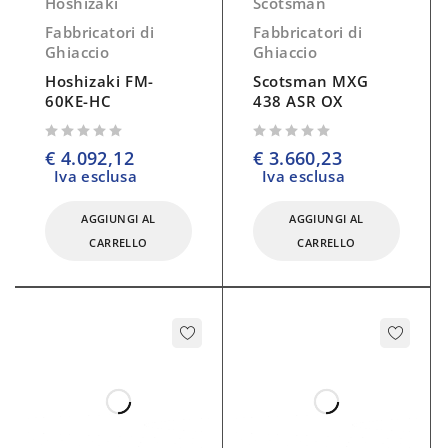
Hoshizaki
Scotsman
Fabbricatori di
Fabbricatori di
Ghiaccio
Ghiaccio
Hoshizaki FM-
Scotsman MXG
60KE-HC
438 ASR OX
su 5
su 5
€
4.092,12
€
3.660,23
Iva esclusa
Iva esclusa
AGGIUNGI AL
AGGIUNGI AL
CARRELLO
CARRELLO