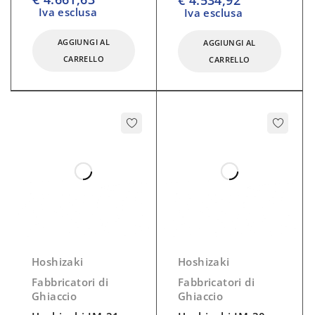
€
4.534,92
controllata.
Iva esclusa
Iva esclusa
Sensore alimentazione idrica.
AGGIUNGI AL
AGGIUNGI AL
Produzione 24h: 1650Kg
CARRELLO
CARRELLO
Refrigerante: R404A – R452A
Dimensioni:
mm 1326x853x520
Hoshizaki
Hoshizaki
Fabbricatori di
Fabbricatori di
Ghiaccio
Ghiaccio