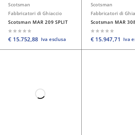
Scotsman
Scotsman
Fabbricatori di Ghiaccio
Fabbricatori di Ghi
Scotsman MAR 209 SPLIT
Scotsman MAR 308
su 5
su 5
€
15.752,88
€
15.947,71
Iva esclusa
Iva e