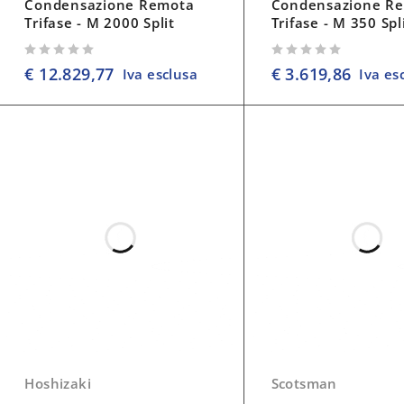
Condensazione Remota
Condensazione R
Trifase - M 2000 Split
Trifase - M 350 Spl
su 5
su 5
€
12.829,77
€
3.619,86
Iva esclusa
Iva es
Hoshizaki
Scotsman