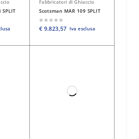
accio
Fabbricatori di Ghiaccio
 SPLIT
Scotsman MAR 109 SPLIT
su 5
€
9.823,57
clusa
Iva esclusa