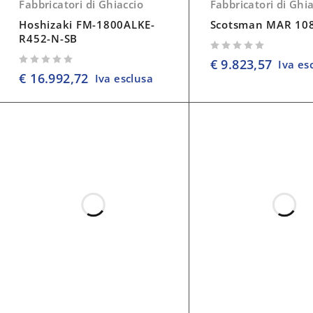
Fabbricatori di Ghiaccio
Fabbricatori di Ghi
Hoshizaki FM-1800ALKE-
Scotsman MAR 108
R452-N-SB
su 5
€
9.823,57
Iva es
su 5
€
16.992,72
Iva esclusa