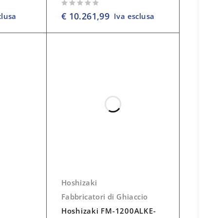
su 5
€
10.261,99
clusa
Iva esclusa
Hoshizaki
Fabbricatori di Ghiaccio
Hoshizaki FM-1200ALKE-