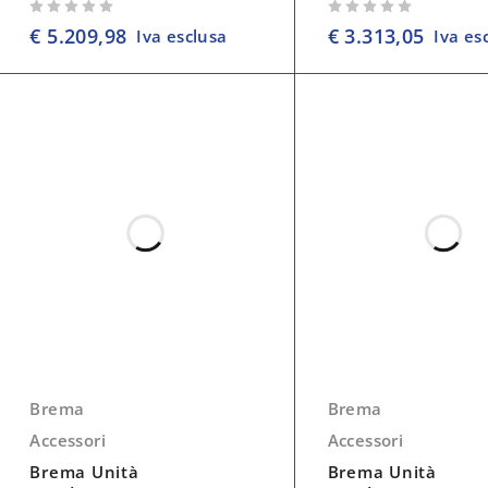
su 5
su 5
€
5.209,98
€
3.313,05
Iva esclusa
Iva es
Brema
Brema
Accessori
Accessori
Brema Unità
Brema Unità