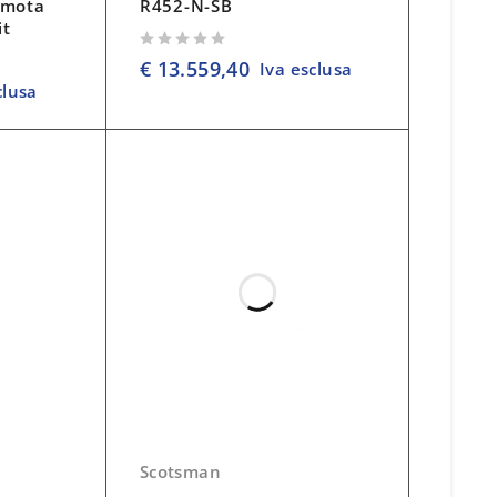
emota
R452-N-SB
it
su 5
€
13.559,40
Iva esclusa
clusa
Scotsman