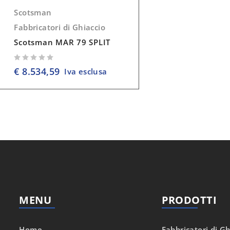
Scotsman
Fabbricatori di Ghiaccio
Scotsman MAR 79 SPLIT
su 5
€
8.534,59
Iva esclusa
MENU
PRODOTTI
Home
Fabbricatori di Gh