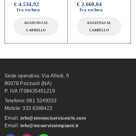
su 5
su 5
€
4.534,92
€
2.660,04
Iva esclusa
Iva esclusa
AGGIUNGI AL
AGGIUNGI AL
CARRELLO
CARRELLO
Sede operativa: Via Allodi, 9
80078 Pozzuoli (NA)
P. IVA IT08435451219
Telefono: 081 5249353
Mobile: 333 6388423
Email:
info@emmeciservicesrls.com
Email:
info@mcserviceimpianti.it