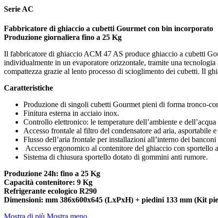
Serie AC
Fabbricatore di ghiaccio a cubetti Gourmet con bin incorporato
Produzione giornaliera fino a 25 Kg
Il fabbricatore di ghiaccio ACM 47 AS produce ghiaccio a cubetti Gour
individualmente in un evaporatore orizzontale, tramite una tecnologia
compattezza grazie al lento processo di scioglimento dei cubetti. Il ghi
Caratteristiche
Produzione di singoli cubetti Gourmet pieni di forma tronco-co
Finitura esterna in acciaio inox.
Controllo elettronico: le temperature dell’ambiente e dell’acqua 
Accesso frontale al filtro del condensatore ad aria, asportabile e
Flusso dell’aria frontale per installazioni all’interno dei banconi 
Accesso ergonomico al contenitore del ghiaccio con sportello 
Sistema di chiusura sportello dotato di gommini anti rumore.
Produzione 24h: fino a 25 Kg
Capacità contenitore: 9 Kg
Refrigerante ecologico R290
Dimensioni: mm 386x600x645 (LxPxH) + piedini 133 mm (Kit pied
Mostra di più
Mostra meno