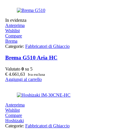
In evidenza
Anteprima
Wishlist
Compare
Brema
Categorie:
Fabbricatori di Ghiaccio
Brema G510 Aria HC
Valutato
0
su 5
€
4.661,63
Iva esclusa
Aggiungi al carrello
Anteprima
Wishlist
Compare
Hoshizaki
Categorie:
Fabbricatori di Ghiaccio