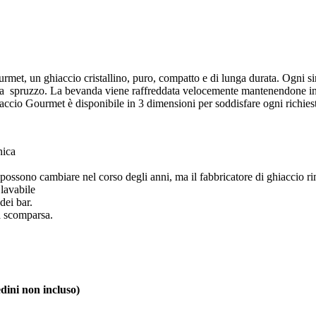
met, un ghiaccio cristallino, puro, compatto e di lunga durata. Ogni s
 a spruzzo. La bevanda viene raffreddata velocemente mantenendone inal
accio Gourmet è disponibile in 3 dimensioni per soddisfare ogni richiesta
nica
possono cambiare nel corso degli anni, ma il fabbricatore di ghiaccio ri
 lavabile
dei bar.
a scomparsa.
ini non incluso)