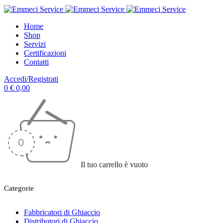
Home
Shop
Servizi
Certificazioni
Contatti
Accedi/Registrati
0
€
0,00
Il tuo carrello è vuoto
Categorie
Fabbricatori di Ghiaccio
Distributori di Ghiaccio