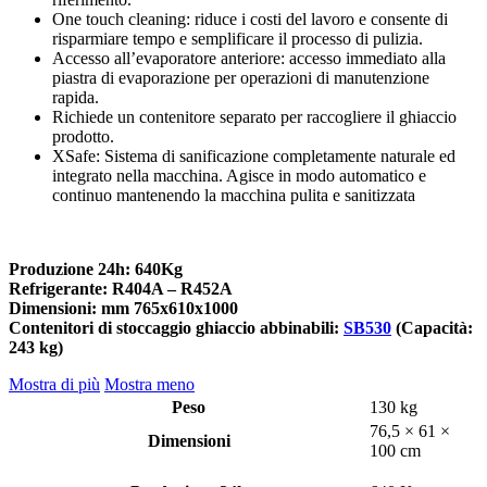
One touch cleaning: riduce i costi del lavoro e consente di
risparmiare tempo e semplificare il processo di pulizia.
Accesso all’evaporatore anteriore: accesso immediato alla
piastra di evaporazione per operazioni di manutenzione
rapida.
Richiede un contenitore separato per raccogliere il ghiaccio
prodotto.
XSafe: Sistema di sanificazione completamente naturale ed
integrato nella macchina. Agisce in modo automatico e
continuo mantenendo la macchina pulita e sanitizzata
Produzione 24h: 640Kg
Refrigerante: R404A – R452A
Dimensioni:
mm 765x610x1000
Contenitori di stoccaggio ghiaccio abbinabili:
SB530
(Capacità:
243 kg)
Mostra di più
Mostra meno
Peso
130 kg
76,5 × 61 ×
Dimensioni
100 cm