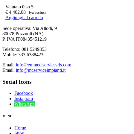
Valutato
0
su 5
€
4.402,08
Iva esclusa
Aggiungi al carrello
Sede operativa: Via Allodi, 9
80078 Pozzuoli (NA)
P. IVA IT08435451219
Telefono: 081 5249353
Mobile: 333 6388423
Email:
info@emmeciservicesrls.com
Email:
info@mcserviceimpianti.it
Social Icons
Facebook
Instagram
WhatsApp
MENU
Home
Shop