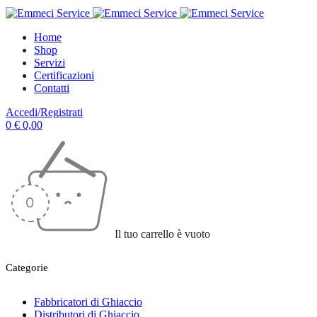
Home
Shop
Servizi
Certificazioni
Contatti
Accedi/Registrati
0
€
0,00
Il tuo carrello è vuoto
Categorie
Fabbricatori di Ghiaccio
Distributori di Ghiaccio