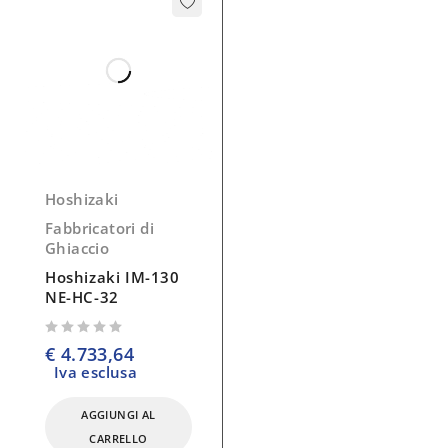
Hoshizaki
Fabbricatori di
Ghiaccio
Hoshizaki IM-130
NE-HC-32
su 5
€
4.733,64
Iva esclusa
AGGIUNGI AL
CARRELLO