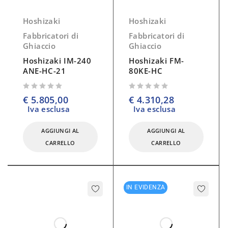
Hoshizaki
Hoshizaki
Fabbricatori di
Fabbricatori di
Ghiaccio
Ghiaccio
Hoshizaki IM-240
Hoshizaki FM-
ANE-HC-21
80KE-HC
su 5
su 5
€
5.805,00
€
4.310,28
Iva esclusa
Iva esclusa
AGGIUNGI AL
AGGIUNGI AL
CARRELLO
CARRELLO
IN EVIDENZA