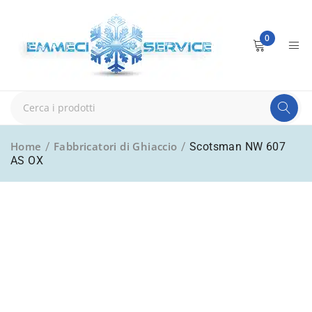
0
Home
Fabbricatori di Ghiaccio
/
/
Scotsman NW 607
AS OX