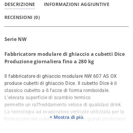
DESCRIZIONE
INFORMAZIONI AGGIUNTIVE
RECENSIONI (0)
Serie NW
Fabbricatore modulare di ghiaccio a cubetti Dice
Produzione giornaliera fino a 280 kg
Il fabbricatore di ghiaccio modulare NW 607 AS OX
produce cubetti di ghiaccio Dice. Il cubetto Dice è il
classico cubetto a 6 facce di forma romboidale.
L’elevata superficie di scambio termico
permette un raffreddamento veloce di qualsiasi drink.
La tecnologia ad evaporatore verticale utilizzata per la
Mostra di più
formazione dei cubetti Dice permette grandi produzioni
con costi di gestione contenuti. Disponibile in diverse