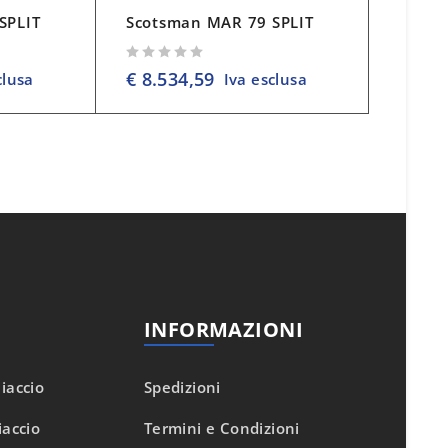
SPLIT
Scotsman MAR 79 SPLIT
su 5
€
8.534,59
clusa
Iva esclusa
INFORMAZIONI
iaccio
Spedizioni
iaccio
Termini e Condizioni