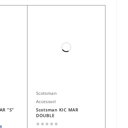
Scotsman
Accessori
AR "S"
Scotsman KIC MAR
DOUBLE
a
su 5