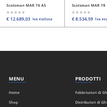
Scotsman MAR 76 AS
Scotsman MAR 78 
su 5
su 5
€
12.689,03
€
8.534,59
Iva esclusa
Iva es
MENU
PRODOTTI
Home
Fabbricatori di Gh
Shop
Distributori di Gh