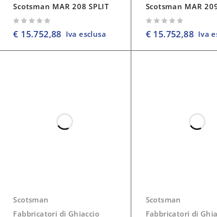
Scotsman MAR 208 SPLIT
Scotsman MAR 209
su 5
su 5
€
15.752,88
€
15.752,88
Iva esclusa
Iva e
Scotsman
Scotsman
Fabbricatori di Ghiaccio
Fabbricatori di Ghi