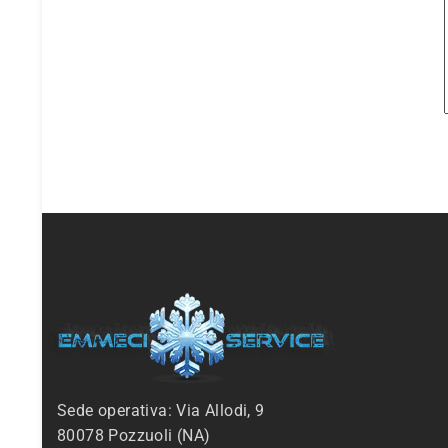
Sede operativa: Via Allodi, 9
80078 Pozzuoli (NA)