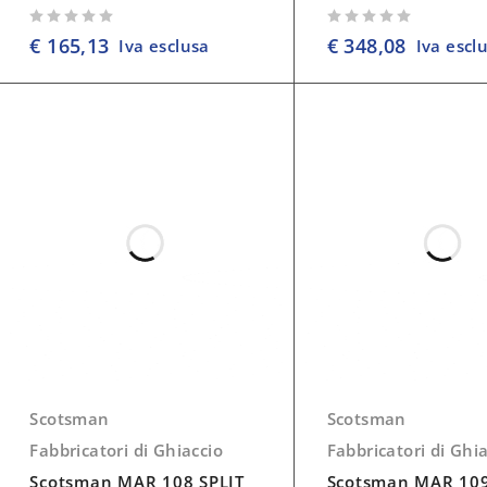
su 5
su 5
€
165,13
€
348,08
Iva esclusa
Iva escl
Scotsman
Scotsman
Fabbricatori di Ghiaccio
Fabbricatori di Ghi
Scotsman MAR 108 SPLIT
Scotsman MAR 109