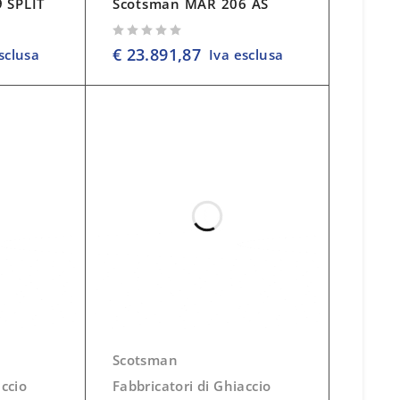
 SPLIT
Scotsman MAR 206 AS
su 5
€
23.891,87
sclusa
Iva esclusa
Scotsman
accio
Fabbricatori di Ghiaccio