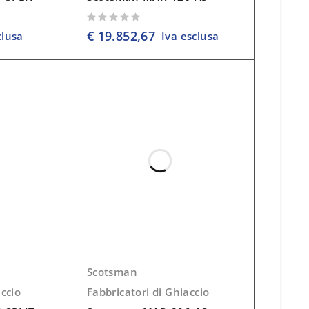
su 5
€
19.852,67
clusa
Iva esclusa
Scotsman
accio
Fabbricatori di Ghiaccio