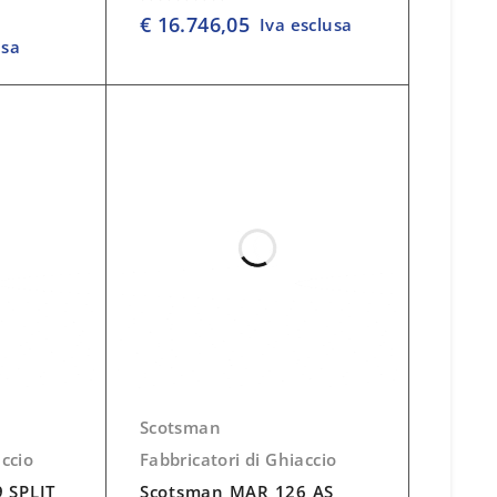
su 5
€
16.746,05
Iva esclusa
usa
Scotsman
accio
Fabbricatori di Ghiaccio
 SPLIT
Scotsman MAR 126 AS