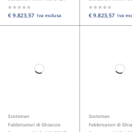
su 5
su 5
€
9.823,57
€
9.823,57
Iva esclusa
Iva es
Scotsman
Scotsman
Fabbricatori di Ghiaccio
Fabbricatori di Ghi