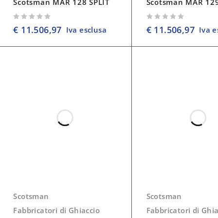
Scotsman MAR 128 SPLIT
Scotsman MAR 129
su 5
su 5
€
11.506,97
€
11.506,97
Iva esclusa
Iva e
Scotsman
Scotsman
Fabbricatori di Ghiaccio
Fabbricatori di Ghi