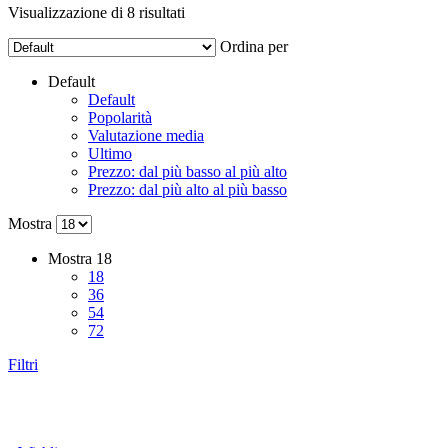
Visualizzazione di 8 risultati
Ordina per
Default
Default
Popolarità
Valutazione media
Ultimo
Prezzo: dal più basso al più alto
Prezzo: dal più alto al più basso
Mostra
Mostra
18
18
36
54
72
Filtri