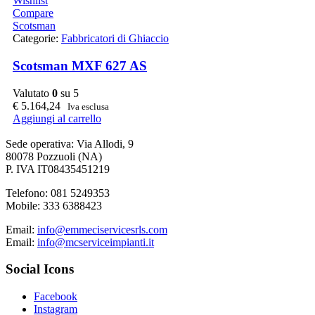
Wishlist
Compare
Scotsman
Categorie:
Fabbricatori di Ghiaccio
Scotsman MXF 627 AS
Valutato
0
su 5
€
5.164,24
Iva esclusa
Aggiungi al carrello
Sede operativa: Via Allodi, 9
80078 Pozzuoli (NA)
P. IVA IT08435451219
Telefono: 081 5249353
Mobile: 333 6388423
Email:
info@emmeciservicesrls.com
Email:
info@mcserviceimpianti.it
Social Icons
Facebook
Instagram