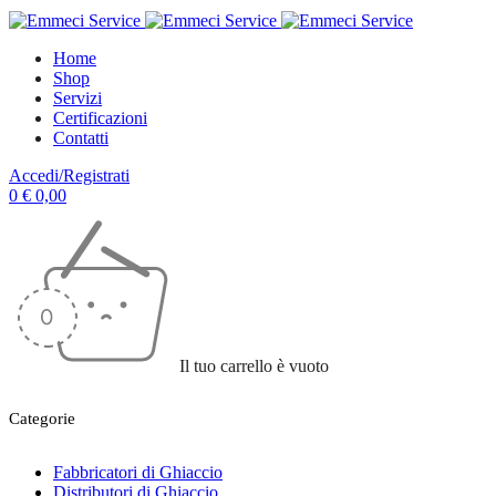
Home
Shop
Servizi
Certificazioni
Contatti
Accedi/Registrati
0
€
0,00
Il tuo carrello è vuoto
Categorie
Fabbricatori di Ghiaccio
Distributori di Ghiaccio