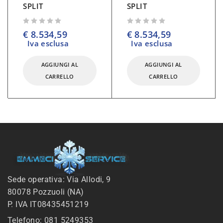
SPLIT
SPLIT
su 5
su 5
€
8.534,59
€
8.534,59
Iva esclusa
Iva esclusa
AGGIUNGI AL
AGGIUNGI AL
CARRELLO
CARRELLO
Sede operativa: Via Allodi, 9
80078 Pozzuoli (NA)
P. IVA IT08435451219
Telefono: 081 5249353