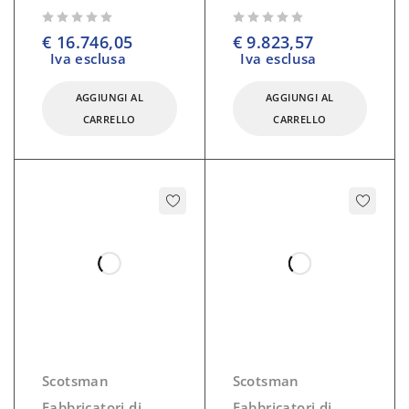
su 5
su 5
€
16.746,05
€
9.823,57
Iva esclusa
Iva esclusa
AGGIUNGI AL
AGGIUNGI AL
CARRELLO
CARRELLO
Scotsman
Scotsman
Fabbricatori di
Fabbricatori di