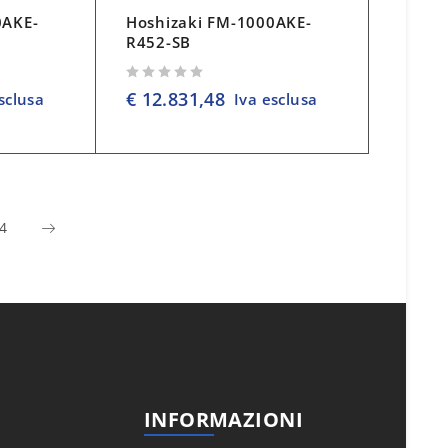
0AKE-
Hoshizaki FM-1000AKE-
R452-SB
su 5
€
12.831,48
sclusa
Iva esclusa
4
INFORMAZIONI