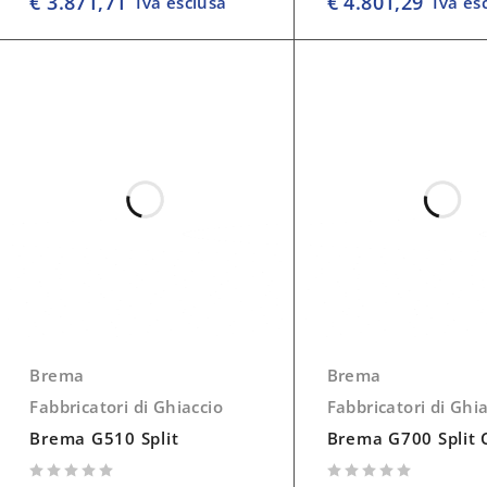
€
3.871,71
€
4.801,29
Iva esclusa
Iva es
Brema
Brema
Fabbricatori di Ghiaccio
Fabbricatori di Ghi
Brema G510 Split
Brema G700 Split 
su 5
su 5