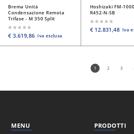
Brema Unità
Hoshizaki FM-100
Condensazione Remota
R452-N-SB
Trifase - M 350 Split
su 5
€
12.831,48
Iva e
su 5
€
3.619,86
Iva esclusa
2
3
1
MENU
PRODOTTI