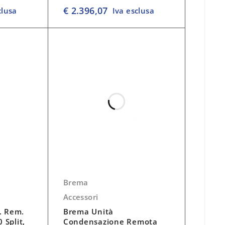
su 5
€
2.396,07
clusa
Iva esclusa
Brema
Accessori
. Rem.
Brema Unità
 Split,
Condensazione Remota