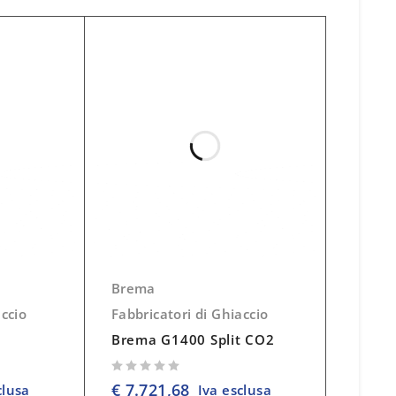
Brema
accio
Fabbricatori di Ghiaccio
Brema G1400 Split CO2
su 5
€
7.721,68
clusa
Iva esclusa