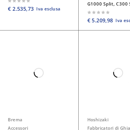
G1000 Split, C300 
su 5
€
2.535,73
Iva esclusa
su 5
€
5.209,98
Iva es
Brema
Hoshizaki
Accessori
Fabbricatori di Ghi