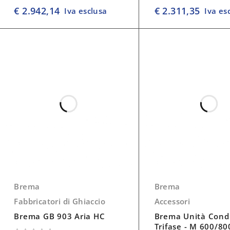
su 5
su 5
€
2.942,14
€
2.311,35
Iva esclusa
Iva es
Brema
Brema
Fabbricatori di Ghiaccio
Accessori
Brema GB 903 Aria HC
Brema Unità Cond
Trifase - M 600/800