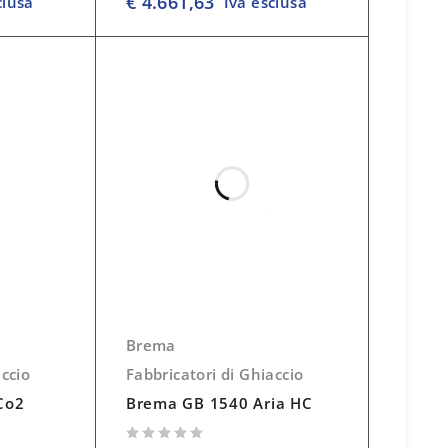
€
4.661,63
clusa
Iva esclusa
Brema
accio
Fabbricatori di Ghiaccio
Co2
Brema GB 1540 Aria HC
su 5