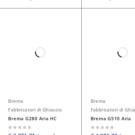
Brema
Brema
Fabbricatori di Ghiaccio
Fabbricatori di Ghi
Brema G280 Aria HC
Brema G510 Aria
su 5
su 5