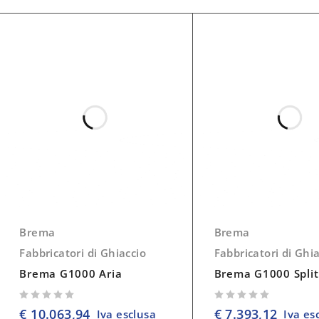
Brema
Brema
Fabbricatori di Ghiaccio
Fabbricatori di Ghi
Brema G1000 Aria
Brema G1000 Split
su 5
su 5
€
10.063,94
€
7.393,12
Iva esclusa
Iva es