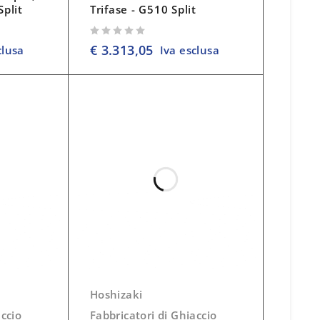
Split
Trifase - G510 Split
su 5
€
3.313,05
clusa
Iva esclusa
Hoshizaki
accio
Fabbricatori di Ghiaccio