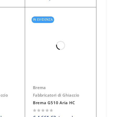
IN EVIDENZA
Brema
accio
Fabbricatori di Ghiaccio
Brema G510 Aria HC
su 5