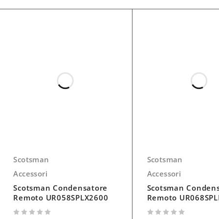
Scotsman
Scotsman
Accessori
Accessori
Scotsman Condensatore
Scotsman Condens
Remoto UR058SPLX2600
Remoto UR068SPL
su 5
su 5