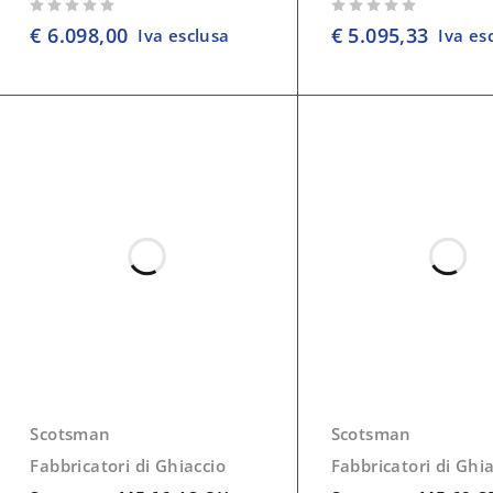
su 5
su 5
€
6.098,00
€
5.095,33
Iva esclusa
Iva es
Scotsman
Scotsman
Fabbricatori di Ghiaccio
Fabbricatori di Ghi