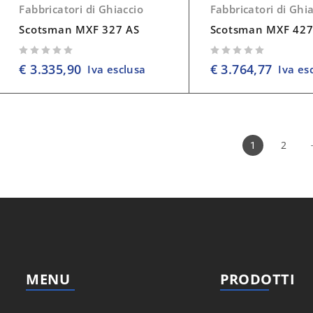
Fabbricatori di Ghiaccio
Fabbricatori di Ghi
Scotsman MXF 327 AS
Scotsman MXF 427
su 5
su 5
€
3.335,90
€
3.764,77
Iva esclusa
Iva es
2
1
MENU
PRODOTTI