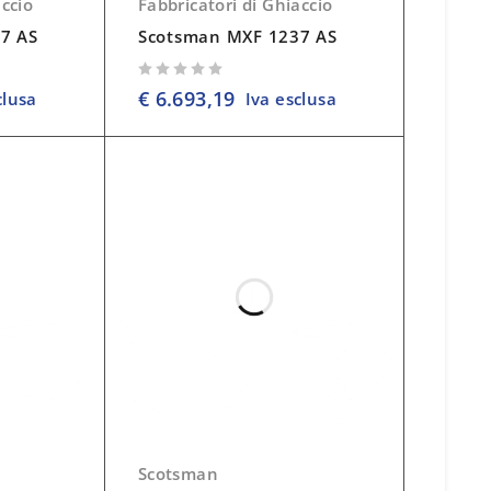
accio
Fabbricatori di Ghiaccio
7 AS
Scotsman MXF 1237 AS
su 5
€
6.693,19
clusa
Iva esclusa
Scotsman