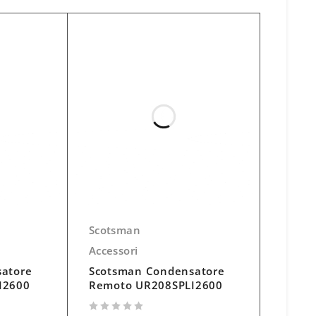
Scotsman
Accessori
atore
Scotsman Condensatore
I2600
Remoto UR208SPLI2600
su 5