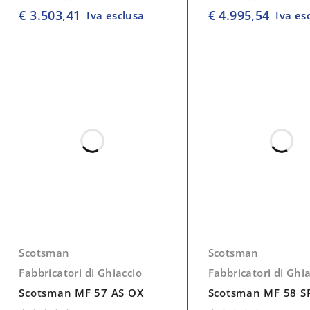
su 5
su 5
€
3.503,41
€
4.995,54
Iva esclusa
Iva es
Scotsman
Scotsman
Fabbricatori di Ghiaccio
Fabbricatori di Ghi
Scotsman MF 57 AS OX
Scotsman MF 58 S