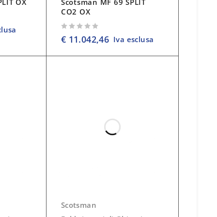
PLIT OX
Scotsman MF 69 SPLIT
CO2 OX
clusa
su 5
€
11.042,46
Iva esclusa
Scotsman