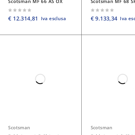
Scotsman MF 66 AS OX
Scotsman MF 68 S
su 5
su 5
€
12.314,81
€
9.133,34
Iva esclusa
Iva es
Scotsman
Scotsman