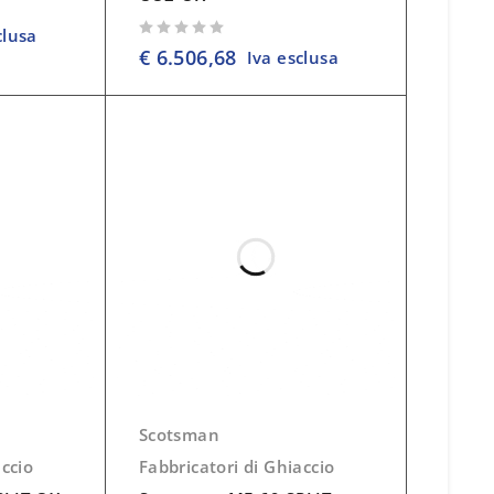
clusa
su 5
€
6.506,68
Iva esclusa
Scotsman
accio
Fabbricatori di Ghiaccio