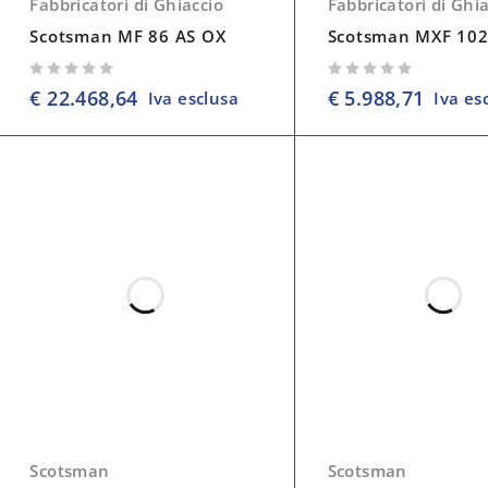
Fabbricatori di Ghiaccio
Fabbricatori di Ghi
Scotsman MF 86 AS OX
Scotsman MXF 102
su 5
su 5
€
22.468,64
€
5.988,71
Iva esclusa
Iva es
Scotsman
Scotsman