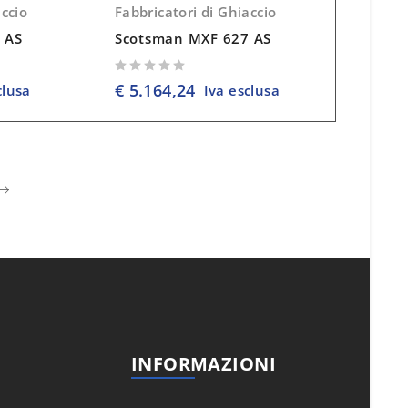
accio
Fabbricatori di Ghiaccio
 AS
Scotsman MXF 627 AS
su 5
€
5.164,24
clusa
Iva esclusa
INFORMAZIONI