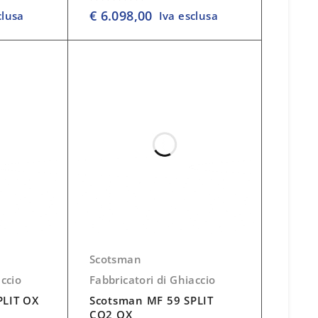
su 5
€
6.098,00
clusa
Iva esclusa
Scotsman
accio
Fabbricatori di Ghiaccio
PLIT OX
Scotsman MF 59 SPLIT
CO2 OX